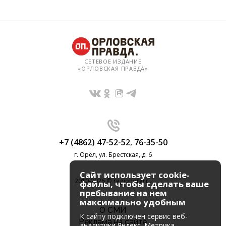
СЕТЕВОЕ ИЗДАНИЕ
«ОРЛОВСКАЯ ПРАВДА»
+7 (4862) 47-52-52
,
76-35-50
г. Орёл, ул. Брестская, д. 6
Сайт использует cookie-
2010-2026 © regionorel.ru
файлы, чтобы сделать ваше
пребывание на нем
максимально удобным
О СМИ
К cайту подключен сервис веб-
Реклама на сайте
аналитики Яндекс. Метрика,