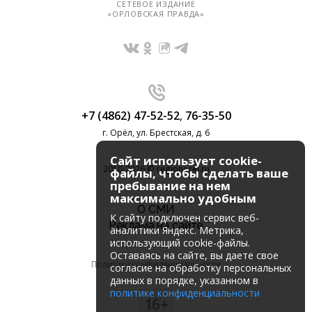
СЕТЕВОЕ ИЗДАНИЕ
«ОРЛОВСКАЯ ПРАВДА»
+7 (4862) 47-52-52
,
76-35-50
г. Орёл, ул. Брестская, д. 6
Сайт использует cookie-
2010-2026 © regionorel.ru
файлы, чтобы сделать ваше
пребывание на нем
максимально удобным
О СМИ
К cайту подключен сервис веб-
Реклама на сайте
аналитики Яндекс. Метрика,
использующий cookie-файлы.
Оставаясь на сайте, вы даете свое
Политика конфиденциальности
согласие на обработку персональных
данных в порядке, указанном в
политике конфиденциальности
16+