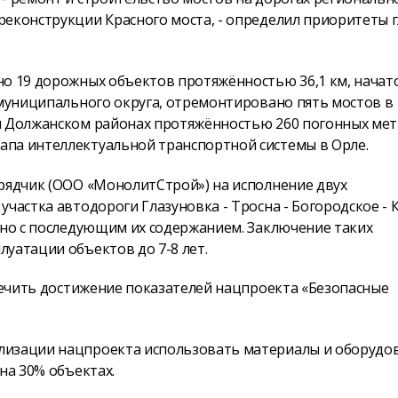
реконструкции Красного моста, - определил приоритеты 
но 19 дорожных объектов протяжённостью 36,1 км, начат
 муниципального округа, отремонтировано пять мостов в
и Должанском районах протяжённостью 260 погонных мет
апа интеллектуальной транспортной системы в Орле.
дрядчик (ООО «МонолитСтрой») на исполнение двух
участка автодороги Глазуновка - Тросна - Богородское -
дно с последующим их содержанием. Заключение таких
уатации объектов до 7-8 лет.
спечить достижение показателей нацпроекта «Безопасные
лизации нацпроекта использовать материалы и оборудо
на 30% объектах.