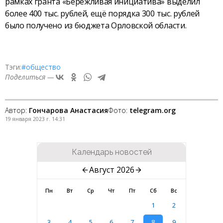
рамках гранта «Бережливая инициатива» выделил
более 400 тыс. рублей, ещё порядка 300 тыс. рублей
было получено из бюджета Орловской области.
Тэги:
#общество
Поделиться —
Автор:
Гончарова Анастасия
Фото:
telegram.org
19 января 2023 г. 14:31
Календарь новостей
Август 2026
Пн
Вт
Ср
Чт
Пт
Сб
Вс
1
2
3
4
5
6
7
8
9