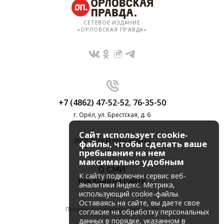
СЕТЕВОЕ ИЗДАНИЕ
«ОРЛОВСКАЯ ПРАВДА»
+7 (4862) 47-52-52
,
76-35-50
г. Орёл, ул. Брестская, д. 6
Сайт использует cookie-
2010-2026 © regionorel.ru
файлы, чтобы сделать ваше
пребывание на нем
максимально удобным
О СМИ
К cайту подключен сервис веб-
Реклама на сайте
аналитики Яндекс. Метрика,
использующий cookie-файлы.
Оставаясь на сайте, вы даете свое
Политика конфиденциальности
согласие на обработку персональных
данных в порядке, указанном в