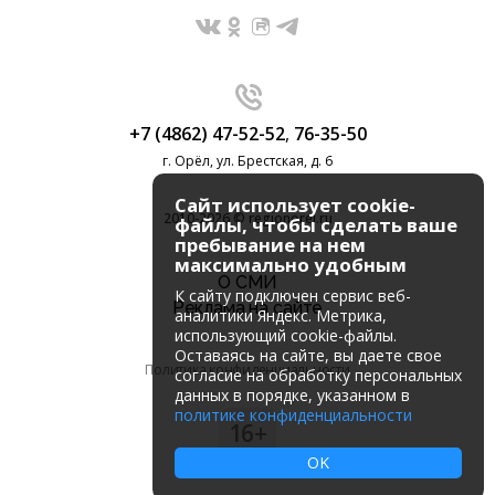
+7 (4862) 47-52-52
,
76-35-50
г. Орёл, ул. Брестская, д. 6
Сайт использует cookie-
2010-2026 © regionorel.ru
файлы, чтобы сделать ваше
пребывание на нем
максимально удобным
О СМИ
К cайту подключен сервис веб-
Реклама на сайте
аналитики Яндекс. Метрика,
использующий cookie-файлы.
Оставаясь на сайте, вы даете свое
Политика конфиденциальности
согласие на обработку персональных
данных в порядке, указанном в
политике конфиденциальности
16+
OK