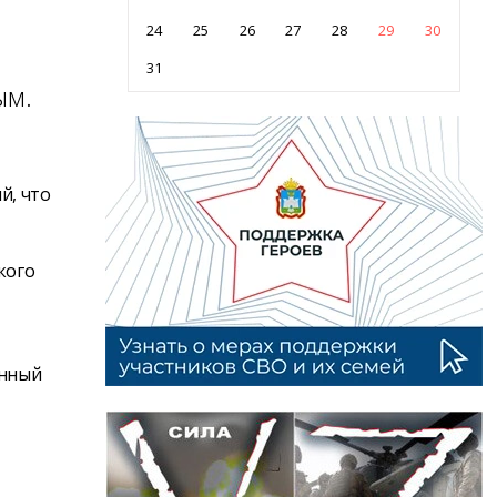
24
25
26
27
28
29
30
31
ым.
й, что
кого
ённый