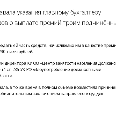
авала указания главному бухгалтеру
зов о выплате премий троим подчинённ
дать ей часть средств, начисляемых им в качестве преми
30 тысяч рублей.
ии директора КУ ОО «Центр занятости населения Должанс
ч.1 ст. 285 УК РФ «Злоупотребление должностными
бласти.
ала, в то же время в полном объёме возместила причин
 обвинительным заключением направлено в суд для