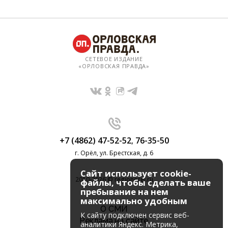
СЕТЕВОЕ ИЗДАНИЕ
«ОРЛОВСКАЯ ПРАВДА»
+7 (4862) 47-52-52
,
76-35-50
г. Орёл, ул. Брестская, д. 6
Сайт использует cookie-
2010-2026 © regionorel.ru
файлы, чтобы сделать ваше
пребывание на нем
максимально удобным
О СМИ
К cайту подключен сервис веб-
Реклама на сайте
аналитики Яндекс. Метрика,