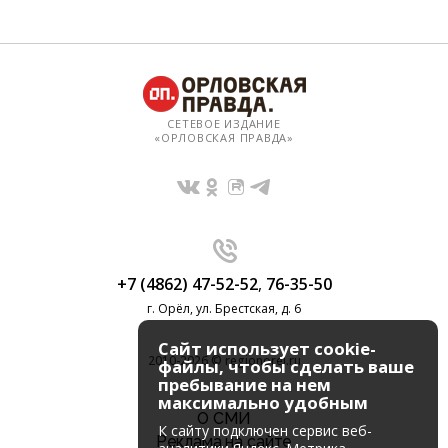
СЕТЕВОЕ ИЗДАНИЕ
«ОРЛОВСКАЯ ПРАВДА»
+7 (4862) 47-52-52
,
76-35-50
г. Орёл, ул. Брестская, д. 6
Сайт использует cookie-
2010-2026 © regionorel.ru
файлы, чтобы сделать ваше
пребывание на нем
максимально удобным
О СМИ
К cайту подключен сервис веб-
Реклама на сайте