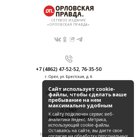
СЕТЕВОЕ ИЗДАНИЕ
«ОРЛОВСКАЯ ПРАВДА»
+7 (4862) 47-52-52
,
76-35-50
г. Орёл, ул. Брестская, д. 6
Сайт использует cookie-
2010-2026 © regionorel.ru
файлы, чтобы сделать ваше
пребывание на нем
максимально удобным
О СМИ
К cайту подключен сервис веб-
Реклама на сайте
аналитики Яндекс. Метрика,
использующий cookie-файлы.
Оставаясь на сайте, вы даете свое
Политика конфиденциальности
согласие на обработку персональных