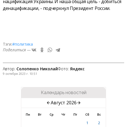
нацификация Украины. И наша общая цель - добиться
денацификации, - подчеркнул Президент России.
Тэги:
#политика
Поделиться —
Автор:
Солопенко Николай
Фото:
Яндекс
9 октября 2023 г. 10:51
Календарь новостей
Август 2026
Пн
Вт
Ср
Чт
Пт
Сб
Вс
1
2