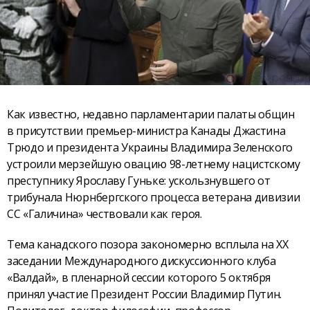
Как известно, недавно парламентарии палаты общин
в присутствии премьер-министра Канады Джастина
Трюдо и президента Украины Владимира Зеленского
устроили мерзейшую овацию 98-летнему нацистскому
преступнику Ярославу Гуньке: ускользнувшего от
трибунала Нюрнбергского процесса ветерана дивизии
СС «Галичина» чествовали как героя.
Тема канадского позора закономерно всплыла на XХ
заседании Международного дискуссионного клуба
«Валдай», в пленарной сессии которого 5 октября
принял участие Президент России Владимир Путин.