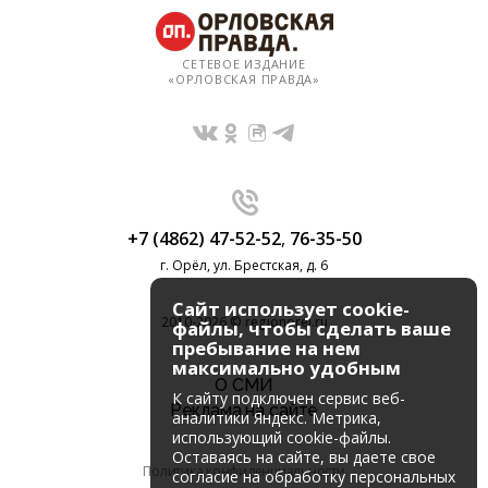
СЕТЕВОЕ ИЗДАНИЕ
«ОРЛОВСКАЯ ПРАВДА»
+7 (4862) 47-52-52
,
76-35-50
г. Орёл, ул. Брестская, д. 6
Сайт использует cookie-
2010-2026 © regionorel.ru
файлы, чтобы сделать ваше
пребывание на нем
максимально удобным
О СМИ
К cайту подключен сервис веб-
Реклама на сайте
аналитики Яндекс. Метрика,
использующий cookie-файлы.
Оставаясь на сайте, вы даете свое
Политика конфиденциальности
согласие на обработку персональных