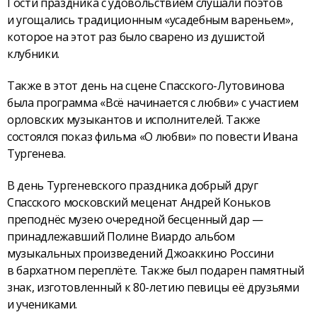
Гости праздника с удовольствием слушали поэтов
и угощались традиционным «усадебным вареньем»,
которое на этот раз было сварено из душистой
клубники.
Также в этот день на сцене Спасского-Лутовинова
была программа «Всё начинается с любви» с участием
орловских музыкантов и исполнителей. Также
состоялся показ фильма «О любви» по повести Ивана
Тургенева.
В день Тургеневского праздника добрый друг
Спасского московский меценат Андрей Коньков
преподнёс музею очередной бесценный дар —
принадлежавший Полине Виардо альбом
музыкальных произведений Джоаккино Россини
в бархатном переплёте. Также был подарен памятный
знак, изготовленный к 80-летию певицы её друзьями
и учениками.