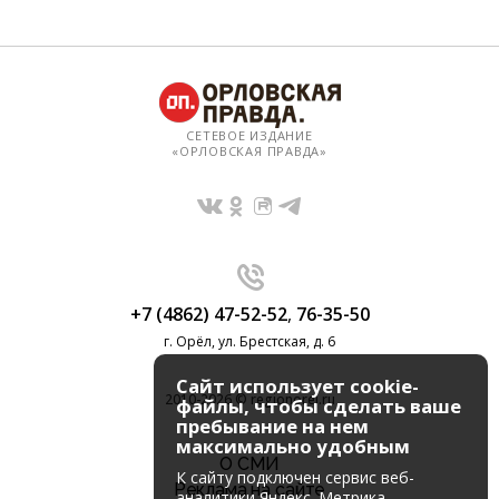
СЕТЕВОЕ ИЗДАНИЕ
«ОРЛОВСКАЯ ПРАВДА»
+7 (4862) 47-52-52
,
76-35-50
г. Орёл, ул. Брестская, д. 6
Сайт использует cookie-
2010-2026 © regionorel.ru
файлы, чтобы сделать ваше
пребывание на нем
максимально удобным
О СМИ
К cайту подключен сервис веб-
Реклама на сайте
аналитики Яндекс. Метрика,