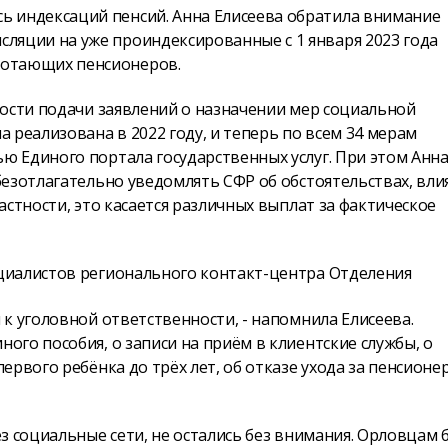
ь индексаций пенсий. Анна Елисеева обратила внимание
сляции на уже проиндексированные с 1 января 2023 года
ботающих пенсионеров.
ности подачи заявлений о назначении мер социальной
 реализована в 2022 году, и теперь по всем 34 мерам
 Единого портала государственных услуг. При этом Анн
безотлагательно уведомлять СФР об обстоятельствах, вл
стности, это касается различных выплат за фактическое
циалистов регионального контакт-центра Отделения
к уголовной ответственности, - напомнила Елисеева.
го пособия, о записи на приём в клиентские службы, о
ервого ребёнка до трёх лет, об отказе ухода за пенсионе
з социальные сети, не остались без внимания. Орловцам 