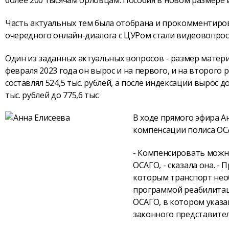
более 200 тысячам орловцам. Пособия в новом размере 
Часть актуальных тем была отобрана и прокомментиро
очередного онлайн-диалога с ЦУРом стали видеовопрос
Один из заданных актуальных вопросов - размер материн
февраля 2023 года он вырос и на первого, и на второго
составлял 524,5 тыс. рублей, а после индексации вырос д
тыс. рублей до 775,6 тыс.
В ходе прямого эфира А
компенсации полиса ОС
- Компенсировать можно
ОСАГО, - сказала она. -
которым транспорт нео
программой реабилитац
ОСАГО, в котором указа
законного представител