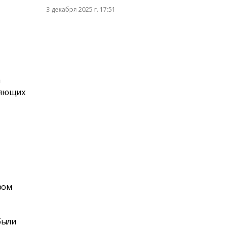
3 декабря 2025 г. 17:51
а
ияющих
ром
были