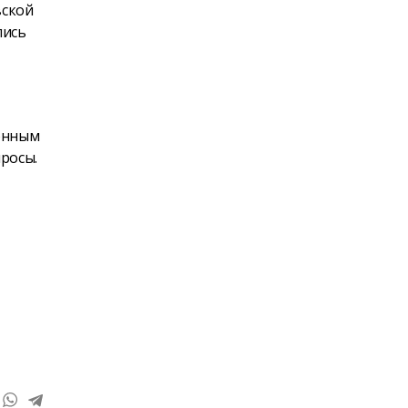
вской
пись
ионным
росы.