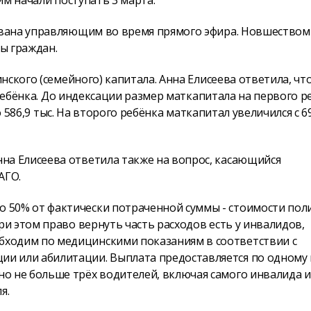
им начали поступать 3 марта.
вана управляющим во время прямого эфира. Новшеством
ы граждан.
ского (семейного) капитала. Анна Елисеева ответила, что
 ребёнка. До индексации размер маткапитала на первого р
о 586,9 тыс. На второго ребёнка маткапитал увеличился с 6
нна Елисеева ответила также на вопрос, касающийся
АГО.
 50% от фактически потраченной суммы - стоимости пол
 При этом право вернуть часть расходов есть у инвалидов,
бходим по медицинскими показаниям в соответствии с
ии или абилитации. Выплата предоставляется по одному 
но не больше трёх водителей, включая самого инвалида и
я.