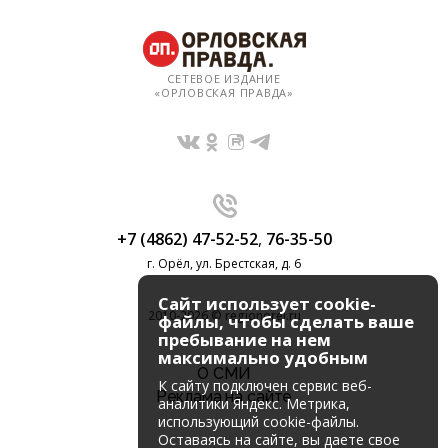
СЕТЕВОЕ ИЗДАНИЕ
«ОРЛОВСКАЯ ПРАВДА»
+7 (4862) 47-52-52
,
76-35-50
г. Орёл, ул. Брестская, д. 6
Сайт использует cookie-
2010-2026 © regionorel.ru
файлы, чтобы сделать ваше
пребывание на нем
максимально удобным
О СМИ
К cайту подключен сервис веб-
Реклама на сайте
аналитики Яндекс. Метрика,
использующий cookie-файлы.
Оставаясь на сайте, вы даете свое