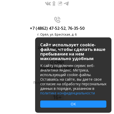
+7 (4862) 47-52-52
,
76-35-50
г. Орёл, ул. Брестская, д. 6
Сайт использует cookie-
2010-2026 © regionorel.ru
файлы, чтобы сделать ваше
пребывание на нем
максимально удобным
О СМИ
К cайту подключен сервис веб-
Реклама на сайте
аналитики Яндекс. Метрика,
использующий cookie-файлы.
Оставаясь на сайте, вы даете свое
Политика конфиденциальности
согласие на обработку персональных
данных в порядке, указанном в
политике конфиденциальности
16+
OK