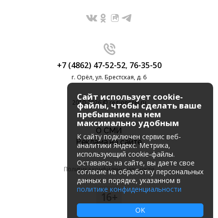
+7 (4862) 47-52-52
,
76-35-50
г. Орёл, ул. Брестская, д. 6
Сайт использует cookie-
2010-2026 © regionorel.ru
файлы, чтобы сделать ваше
пребывание на нем
максимально удобным
О СМИ
К cайту подключен сервис веб-
Реклама на сайте
аналитики Яндекс. Метрика,
использующий cookie-файлы.
Оставаясь на сайте, вы даете свое
Политика конфиденциальности
согласие на обработку персональных
данных в порядке, указанном в
политике конфиденциальности
16+
OK