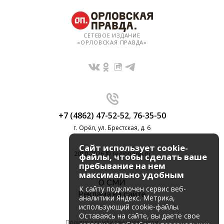
СЕТЕВОЕ ИЗДАНИЕ
«ОРЛОВСКАЯ ПРАВДА»
+7 (4862) 47-52-52
,
76-35-50
г. Орёл, ул. Брестская, д. 6
Сайт использует cookie-
2010-2026 © regionorel.ru
файлы, чтобы сделать ваше
пребывание на нем
максимально удобным
О СМИ
К cайту подключен сервис веб-
Реклама на сайте
аналитики Яндекс. Метрика,
использующий cookie-файлы.
Оставаясь на сайте, вы даете свое
Политика конфиденциальности