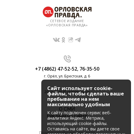
СЕТЕВОЕ ИЗДАНИЕ
«ОРЛОВСКАЯ ПРАВДА»
+7 (4862) 47-52-52
,
76-35-50
г. Орёл, ул. Брестская, д. 6
Сайт использует cookie-
2010-2026 © regionorel.ru
файлы, чтобы сделать ваше
пребывание на нем
максимально удобным
О СМИ
К cайту подключен сервис веб-
Реклама на сайте
аналитики Яндекс. Метрика,
использующий cookie-файлы.
Оставаясь на сайте, вы даете свое
Политика конфиденциальности