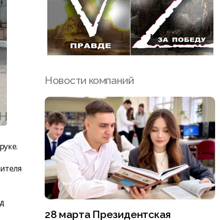
Новости компаний
руке.
вителя
д
28 марта Президентская