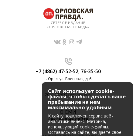
СЕТЕВОЕ ИЗДАНИЕ
«ОРЛОВСКАЯ ПРАВДА»
+7 (4862) 47-52-52
,
76-35-50
г. Орёл, ул. Брестская, д. 6
Сайт использует cookie-
2010-2026 © regionorel.ru
файлы, чтобы сделать ваше
пребывание на нем
максимально удобным
О СМИ
К cайту подключен сервис веб-
Реклама на сайте
аналитики Яндекс. Метрика,
использующий cookie-файлы.
Оставаясь на сайте, вы даете свое