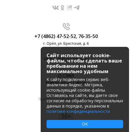
+7 (4862) 47-52-52
,
76-35-50
г. Орёл, ул. Брестская, д. 6
Сайт использует cookie-
2010-2026 © regionorel.ru
файлы, чтобы сделать ваше
пребывание на нем
максимально удобным
О СМИ
К cайту подключен сервис веб-
Реклама на сайте
аналитики Яндекс. Метрика,
использующий cookie-файлы.
Оставаясь на сайте, вы даете свое
Политика конфиденциальности
согласие на обработку персональных
данных в порядке, указанном в
политике конфиденциальности
16+
OK