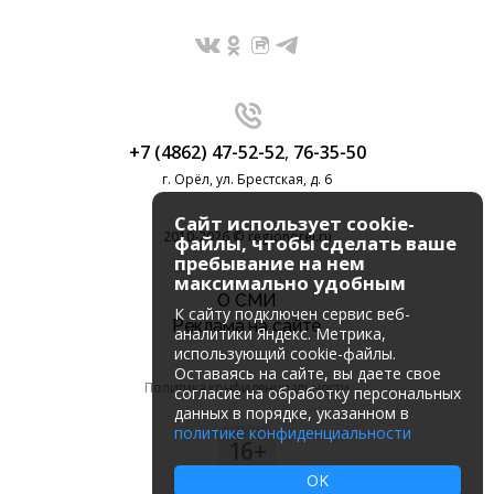
+7 (4862) 47-52-52
,
76-35-50
г. Орёл, ул. Брестская, д. 6
Сайт использует cookie-
2010-2026 © regionorel.ru
файлы, чтобы сделать ваше
пребывание на нем
максимально удобным
О СМИ
К cайту подключен сервис веб-
Реклама на сайте
аналитики Яндекс. Метрика,
использующий cookie-файлы.
Оставаясь на сайте, вы даете свое
Политика конфиденциальности
согласие на обработку персональных
данных в порядке, указанном в
политике конфиденциальности
16+
OK