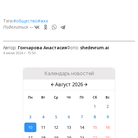
Тэги:
#общество
#жкх
Поделиться —
Автор:
Гончарова Анастасия
Фото:
shedevrum.ai
4 июня 2026 г. 15:50
Календарь новостей
Август 2026
Пн
Вт
Ср
Чт
Пт
Сб
Вс
1
2
3
4
5
6
7
8
9
10
11
12
13
14
15
16
17
18
19
20
21
22
23