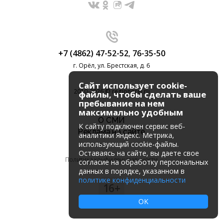
+7 (4862) 47-52-52
,
76-35-50
г. Орёл, ул. Брестская, д. 6
Сайт использует cookie-
2010-2026 © regionorel.ru
файлы, чтобы сделать ваше
пребывание на нем
максимально удобным
О СМИ
К cайту подключен сервис веб-
Реклама на сайте
аналитики Яндекс. Метрика,
использующий cookie-файлы.
Оставаясь на сайте, вы даете свое
Политика конфиденциальности
согласие на обработку персональных
данных в порядке, указанном в
политике конфиденциальности
16+
OK