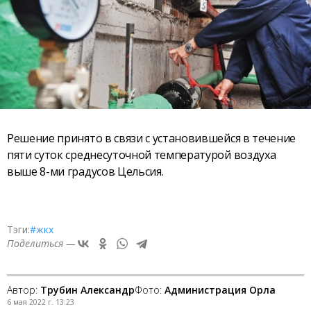
Решение принято в связи с установившейся в течение
пяти суток среднесуточной температурой воздуха
выше 8-ми градусов Цельсия.
Тэги:
#жкх
Поделиться —
Автор:
Трубин Александр
Фото:
Администрация Орла
6 мая 2022 г. 13:23