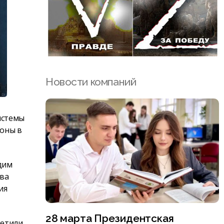
Новости компаний
истемы
роны в
дим
тва
ия
28 марта Президентская
метили