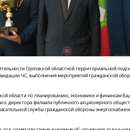
еятельности Орловской областной территориальной подс
квидации ЧС, выполнения мероприятий гражданской обо
ской области по планированию, экономике и финансам Ва
 и.о. директора филиала публичного акционерного общес
спасательной службы гражданской обороны энергоснабжен
ь год, отметили самые значимые ЧС уходящего года и на