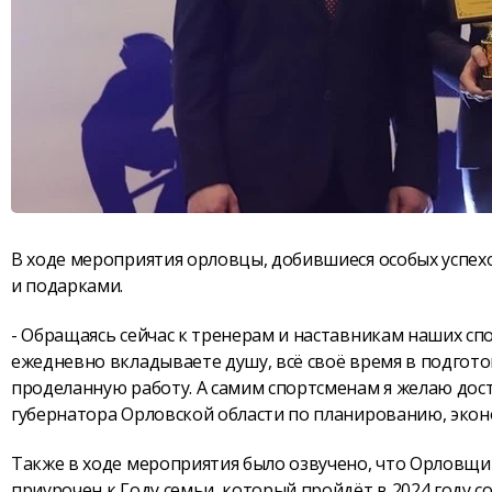
В ходе мероприятия орловцы, добившиеся особых успех
и подарками.
- Обращаясь сейчас к тренерам и наставникам наших спор
ежедневно вкладываете душу, всё своё время в подгото
проделанную работу. А самим спортсменам я желаю дост
губернатора Орловской области по планированию, экон
Также в ходе мероприятия было озвучено, что Орловщин
приурочен к Году семьи, который пройдёт в 2024 году с