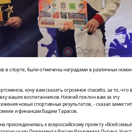
ов в спорте, были отмечены наградами в различных номи
тсменов, хочу вам сказать огромное спасибо, за то, что 
вку ваших воспитанников. Низкий поклон вам за эту
ижения новых спортивных результатов, - сказал замести
омике и финансам Вадим Тарасов.
а присоединилась к всероссийскому проекту «Всей семьё
огласно указу Президента России Владимира Путина. Учас