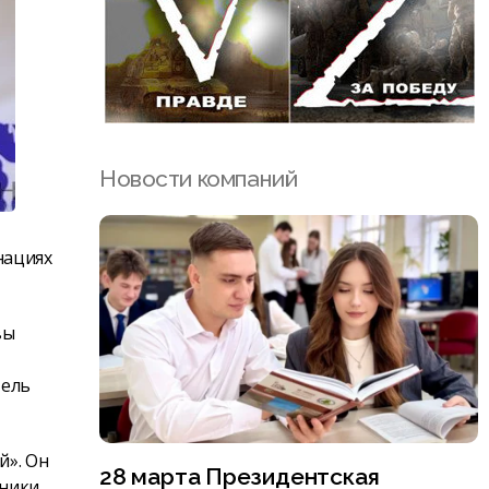
Новости компаний
нациях
вы
тель
й». Он
28 марта Президентская
тники