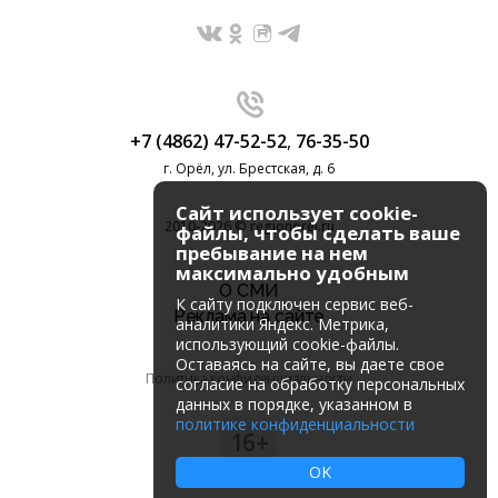
+7 (4862) 47-52-52
,
76-35-50
г. Орёл, ул. Брестская, д. 6
Сайт использует cookie-
2010-2026 © regionorel.ru
файлы, чтобы сделать ваше
пребывание на нем
максимально удобным
О СМИ
К cайту подключен сервис веб-
Реклама на сайте
аналитики Яндекс. Метрика,
использующий cookie-файлы.
Оставаясь на сайте, вы даете свое
Политика конфиденциальности
согласие на обработку персональных
данных в порядке, указанном в
политике конфиденциальности
16+
OK