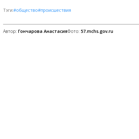
Тэги:
#общество
#происшествия
Автор:
Гончарова Анастасия
Фото:
57.mchs.gov.ru