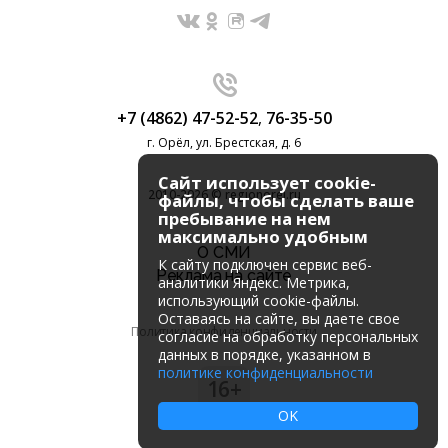
+7 (4862) 47-52-52
,
76-35-50
г. Орёл, ул. Брестская, д. 6
Сайт использует cookie-
2010-2026 © regionorel.ru
файлы, чтобы сделать ваше
пребывание на нем
максимально удобным
О СМИ
К cайту подключен сервис веб-
Реклама на сайте
аналитики Яндекс. Метрика,
использующий cookie-файлы.
Оставаясь на сайте, вы даете свое
Политика конфиденциальности
согласие на обработку персональных
данных в порядке, указанном в
политике конфиденциальности
16+
OK