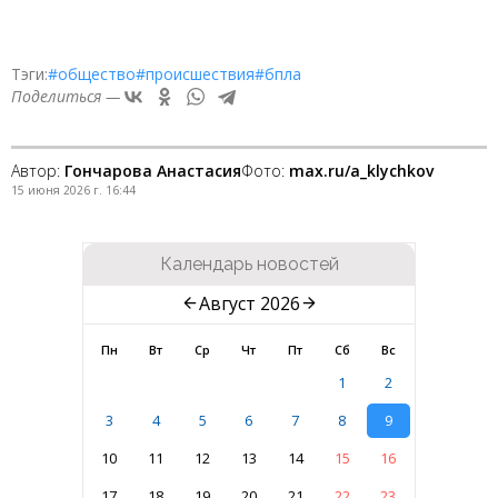
Тэги:
#общество
#происшествия
#бпла
Поделиться —
Автор:
Гончарова Анастасия
Фото:
max.ru/a_klychkov
15 июня 2026 г. 16:44
Календарь новостей
Август 2026
Пн
Вт
Ср
Чт
Пт
Сб
Вс
1
2
3
4
5
6
7
8
9
10
11
12
13
14
15
16
17
18
19
20
21
22
23