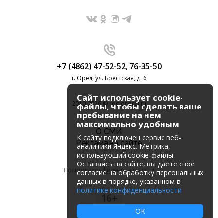
+7 (4862) 47-52-52
,
76-35-50
г. Орёл, ул. Брестская, д. 6
Сайт использует cookie-
2010-2026 © regionorel.ru
файлы, чтобы сделать ваше
пребывание на нем
максимально удобным
О СМИ
К cайту подключен сервис веб-
Реклама на сайте
аналитики Яндекс. Метрика,
использующий cookie-файлы.
Оставаясь на сайте, вы даете свое
Политика конфиденциальности
согласие на обработку персональных
данных в порядке, указанном в
политике конфиденциальности
16+
OK