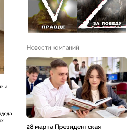
Новости компаний
е и
адеда
ых
28 марта Президентская