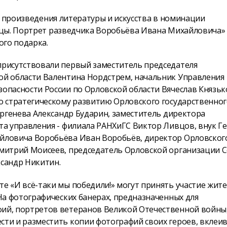
е произведения литературы и искусства в номинации
вцы. Портрет разведчика Воробьёва Ивана Михайловича»
ого подарка.
присутствовали первый заместитель председателя
ой области Валентина Нордстрем, начальник Управления
опасности России по Орловской области Вячеслав Князьк
о стратегическому развитию Орловского государственно
Тургенева Александр Бударин, заместитель директора
та управления - филиала РАНХиГС Виктор Ливцов, внук Г
йловича Воробьёва Иван Воробьёв, директор Орловског
Дмитрий Моисеев, председатель Орловской организации 
сандр Никитин.
е «И всё-таки мы победили!» могут принять участие жит
 На фотографических банерах, предназначенных для
ий, портретов ветеранов Великой Отечественной войны
ти и разместить копии фотографий своих героев, вклеив