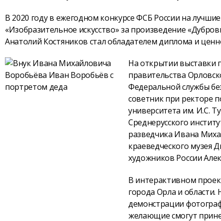
В 2020 году в ежегодном конкурсе ФСБ России на лучши
«Изобразительное искусство» за произведение «Дубро
Анатолий Костяников стал обладателем диплома и ценн
На открытии выставки 
правительства Орловск
Федеральной службы без
советник при ректоре п
университета им. И.С. 
Среднерусского институ
разведчика Ивана Миха
краеведческого музея 
художников России Алек
В интерактивном проект
города Орла и области.
демонстрации фотограф
желающие смогут принес