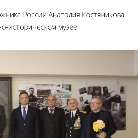
ожника России Анатолия Костяникова
но-историческом музее.