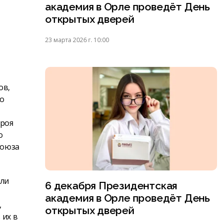
академия в Орле проведёт День
открытых дверей
23 марта 2026 г. 10:00
ов,
го
ероя
о
Союза
ели
6 декабря Президентская
академия в Орле проведёт День
,
открытых дверей
 их в