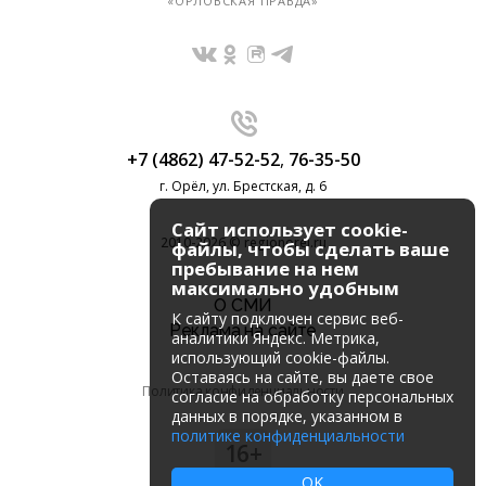
«ОРЛОВСКАЯ ПРАВДА»
+7 (4862) 47-52-52
,
76-35-50
г. Орёл, ул. Брестская, д. 6
Сайт использует cookie-
2010-2026 © regionorel.ru
файлы, чтобы сделать ваше
пребывание на нем
максимально удобным
О СМИ
К cайту подключен сервис веб-
Реклама на сайте
аналитики Яндекс. Метрика,
использующий cookie-файлы.
Оставаясь на сайте, вы даете свое
Политика конфиденциальности
согласие на обработку персональных
данных в порядке, указанном в
политике конфиденциальности
16+
OK