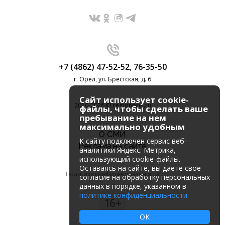
+7 (4862) 47-52-52
,
76-35-50
г. Орёл, ул. Брестская, д. 6
Сайт использует cookie-
2010-2026 © regionorel.ru
файлы, чтобы сделать ваше
пребывание на нем
максимально удобным
О СМИ
К cайту подключен сервис веб-
Реклама на сайте
аналитики Яндекс. Метрика,
использующий cookie-файлы.
Оставаясь на сайте, вы даете свое
Политика конфиденциальности
согласие на обработку персональных
данных в порядке, указанном в
политике конфиденциальности
16+
OK