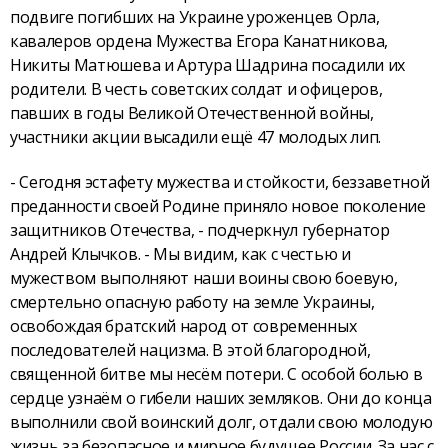
подвиге погибших на Украине уроженцев Орла,
кавалеров ордена Мужества Егора Канатникова,
Никиты Матюшева и Артура Шадрина посадили их
родители. В честь советских солдат и офицеров,
павших в годы Великой Отечественной войны,
участники акции высадили ещё 47 молодых лип.
- Сегодня эстафету мужества и стойкости, беззаветной
преданности своей Родине приняло новое поколение
защитников Отечества, - подчеркнул губернатор
Андрей Клычков. - Мы видим, как с честью и
мужеством выполняют наши воины свою боевую,
смертельно опасную работу на земле Украины,
освобождая братский народ от современных
последователей нацизма. В этой благородной,
священной битве мы несём потери. С особой болью в
сердце узнаём о гибели наших земляков. Они до конца
выполнили свой воинский долг, отдали свою молодую
жизнь за безопасное и мирное будущее России. За нас с