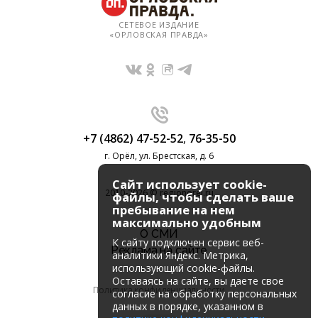
СЕТЕВОЕ ИЗДАНИЕ
«ОРЛОВСКАЯ ПРАВДА»
+7 (4862) 47-52-52
,
76-35-50
г. Орёл, ул. Брестская, д. 6
Сайт использует cookie-
2010-2026 © regionorel.ru
файлы, чтобы сделать ваше
пребывание на нем
максимально удобным
О СМИ
К cайту подключен сервис веб-
Реклама на сайте
аналитики Яндекс. Метрика,
использующий cookie-файлы.
Оставаясь на сайте, вы даете свое
Политика конфиденциальности
согласие на обработку персональных
данных в порядке, указанном в