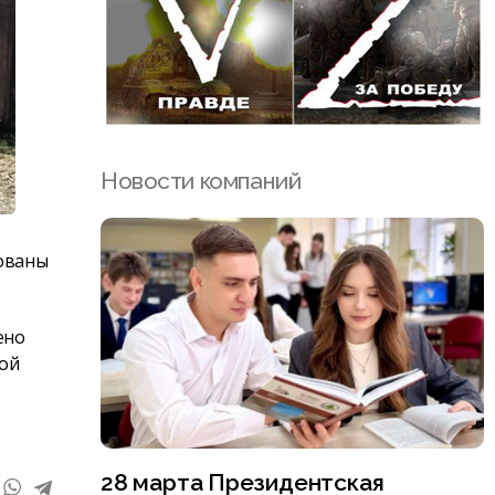
Новости компаний
рованы
ено
кой
28 марта Президентская