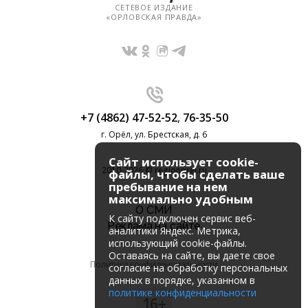
СЕТЕВОЕ ИЗДАНИЕ
«ОРЛОВСКАЯ ПРАВДА»
+7 (4862) 47-52-52
,
76-35-50
г. Орёл, ул. Брестская, д. 6
Сайт использует cookie-
2010-2026 © regionorel.ru
файлы, чтобы сделать ваше
пребывание на нем
максимально удобным
О СМИ
К cайту подключен сервис веб-
Реклама на сайте
аналитики Яндекс. Метрика,
использующий cookie-файлы.
Оставаясь на сайте, вы даете свое
Политика конфиденциальности
согласие на обработку персональных
данных в порядке, указанном в
политике конфиденциальности
16+