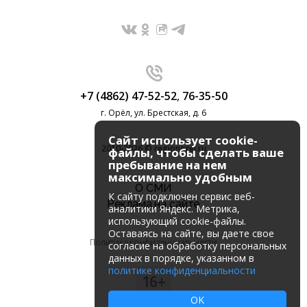
+7 (4862) 47-52-52
,
76-35-50
г. Орёл, ул. Брестская, д. 6
Сайт использует cookie-
2010-2026 © regionorel.ru
файлы, чтобы сделать ваше
пребывание на нем
максимально удобным
О СМИ
К cайту подключен сервис веб-
Реклама на сайте
аналитики Яндекс. Метрика,
использующий cookie-файлы.
Оставаясь на сайте, вы даете свое
Политика конфиденциальности
согласие на обработку персональных
данных в порядке, указанном в
политике конфиденциальности
16+
OK