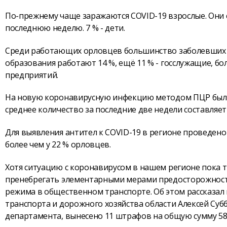
По-прежнему чаще заражаются COVID-19 взрослые. Они 
последнюю неделю. 7 % - дети.
Среди работающих орловцев большинство заболевших за
образования работают 14 %, ещё 11 % - госслужащие, бо
предприятий.
На новую коронавирусную инфекцию методом ПЦР было 
среднее количество за последние две недели составляет 1
Для выявления антител к COVID-19 в регионе проведено 
более чем у 22 % орловцев.
Хотя ситуацию с коронавирусом в нашем регионе пока 
пренебрегать элементарными мерами предосторожности
режима в общественном транспорте. Об этом рассказал 
транспорта и дорожного хозяйства области Алексей Су
департамента, вынесено 11 штрафов на общую сумму 58