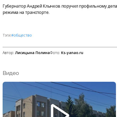
Губернатор Андрей Клычков поручил профильному деп
режима на транспорте.
Тэги:
#общество
Автор:
Лисицына Полина
Фото:
Ks-yanao.ru
Видео