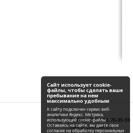
Сайт использует cookie-
файлы, чтобы сделать ваше
пребывание на нем
максимально удобным
К cайту подключен сервис веб-
аналитики Яндекс. Метрика,
+7 (4862) 47-52-52
,
76-35-50
использующий cookie-файлы.
Оставаясь на сайте, вы даете свое
г. Орёл, ул. Брестская, д. 6
согласие на обработку персональных