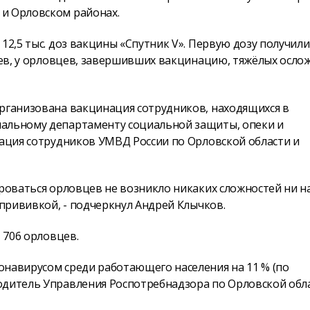
 и Орловском районах.
12,5 тыс. доз вакцины «Спутник V». Первую дозу получили
лаев, у орловцев, завершивших вакцинацию, тяжёлых осл
организована вакцинация сотрудников, находящихся в
нальному департаменту социальной защиты, опеки и
нация сотрудников УМВД России по Орловской области и
ироваться орловцев не возникло никаких сложностей ни н
 прививкой, - подчеркнул Андрей Клычков.
 706 орловцев.
онавирусом среди работающего населения на 11 % (по
одитель Управления Роспотребнадзора по Орловской обл