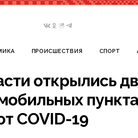
МИКА
ПРОИСШЕСТВИЯ
СПОРТ
асти открылись д
мобильных пункт
от COVID-19