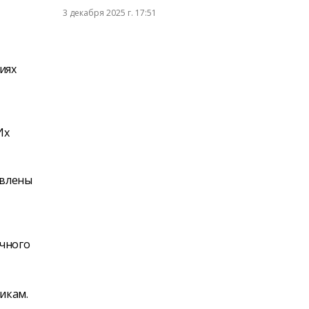
3 декабря 2025 г. 17:51
иях
Их
явлены
очного
икам.