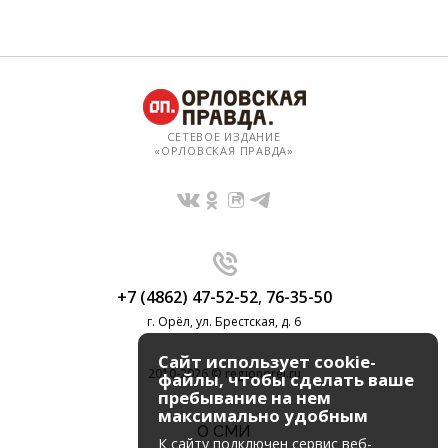
СЕТЕВОЕ ИЗДАНИЕ
«ОРЛОВСКАЯ ПРАВДА»
+7 (4862) 47-52-52
,
76-35-50
г. Орёл, ул. Брестская, д. 6
Сайт использует cookie-
2010-2026 © regionorel.ru
файлы, чтобы сделать ваше
пребывание на нем
максимально удобным
О СМИ
К cайту подключен сервис веб-