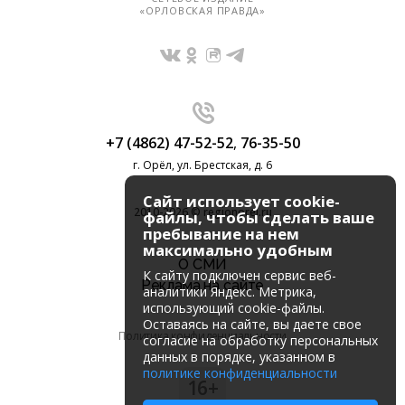
«ОРЛОВСКАЯ ПРАВДА»
+7 (4862) 47-52-52
,
76-35-50
г. Орёл, ул. Брестская, д. 6
Сайт использует cookie-
2010-2026 © regionorel.ru
файлы, чтобы сделать ваше
пребывание на нем
максимально удобным
О СМИ
К cайту подключен сервис веб-
Реклама на сайте
аналитики Яндекс. Метрика,
использующий cookie-файлы.
Оставаясь на сайте, вы даете свое
Политика конфиденциальности
согласие на обработку персональных
данных в порядке, указанном в
политике конфиденциальности
16+