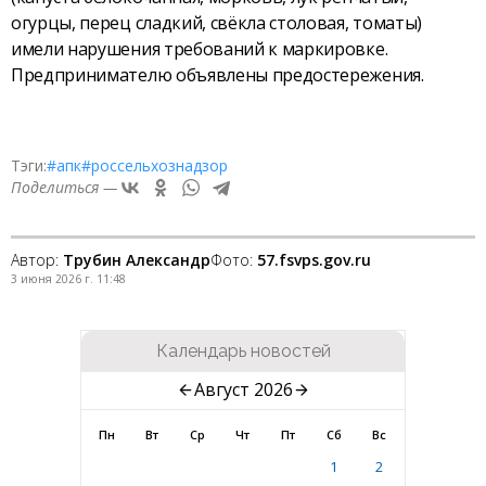
огурцы, перец сладкий, свёкла столовая, томаты)
имели нарушения требований к маркировке.
Предпринимателю объявлены предостережения.
Тэги:
#апк
#россельхознадзор
Поделиться —
Автор:
Трубин Александр
Фото:
57.fsvps.gov.ru
3 июня 2026 г. 11:48
Календарь новостей
Август 2026
Пн
Вт
Ср
Чт
Пт
Сб
Вс
1
2