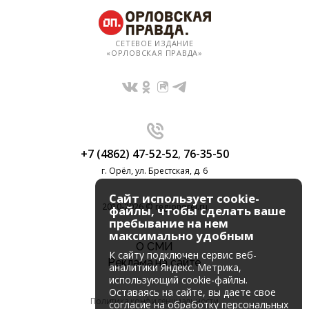
СЕТЕВОЕ ИЗДАНИЕ
«ОРЛОВСКАЯ ПРАВДА»
+7 (4862) 47-52-52
,
76-35-50
г. Орёл, ул. Брестская, д. 6
Сайт использует cookie-
2010-2026 © regionorel.ru
файлы, чтобы сделать ваше
пребывание на нем
максимально удобным
О СМИ
К cайту подключен сервис веб-
Реклама на сайте
аналитики Яндекс. Метрика,
использующий cookie-файлы.
Оставаясь на сайте, вы даете свое
Политика конфиденциальности
согласие на обработку персональных