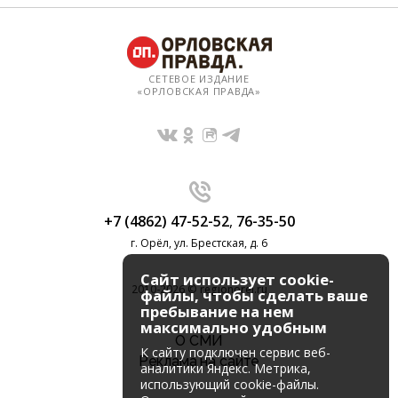
СЕТЕВОЕ ИЗДАНИЕ
«ОРЛОВСКАЯ ПРАВДА»
+7 (4862) 47-52-52
,
76-35-50
г. Орёл, ул. Брестская, д. 6
Сайт использует cookie-
2010-2026 © regionorel.ru
файлы, чтобы сделать ваше
пребывание на нем
максимально удобным
О СМИ
К cайту подключен сервис веб-
Реклама на сайте
аналитики Яндекс. Метрика,
использующий cookie-файлы.