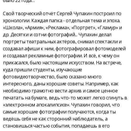
было 22 года…
Свой творческий отчёт Сергей Чупахин построил по
хронологии. Каждая папка - отдельная тема и эпоха.
«Школа», «Армия», «Реклама», «Портрет», «Гламур» и
др. Десятки и сотни фотографий... Чупахин делал
портреты театральных актёров, снимал спектакли и
создавал афиши к ним, фотографировал фотомоделей
и создавал рекламные фотографии. И всё, к чему он
прикасался, было настоящим искусством. На встрече,
куда пришли студенты, изучающие
фотовидеотворчество, было сказано много
интересного, даны хорошие советы. Например, как
необходимо грамотно вести архив и самое ценное
печатать на бумаге, ведь что-то может легко сгинуть в
«электронном апокалипсисе». Чупахин говорил, что
самые хорошие фотографии получаются, когда ты
ведёшь себя не как сторонний наблюдатель, а
становишься частью события, попадаешь в его