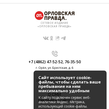
СЕТЕВОЕ ИЗДАНИЕ
«ОРЛОВСКАЯ ПРАВДА»
+7 (4862) 47-52-52
,
76-35-50
г. Орёл, ул. Брестская, д. 6
Сайт использует cookie-
2010-2026 © regionorel.ru
файлы, чтобы сделать ваше
пребывание на нем
максимально удобным
О СМИ
К cайту подключен сервис веб-
Реклама на сайте
аналитики Яндекс. Метрика,
использующий cookie-файлы.