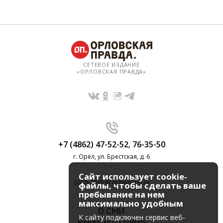
СЕТЕВОЕ ИЗДАНИЕ
«ОРЛОВСКАЯ ПРАВДА»
+7 (4862) 47-52-52
,
76-35-50
г. Орёл, ул. Брестская, д. 6
Сайт использует cookie-
2010-2026 © regionorel.ru
файлы, чтобы сделать ваше
пребывание на нем
максимально удобным
О СМИ
К cайту подключен сервис веб-
Реклама на сайте