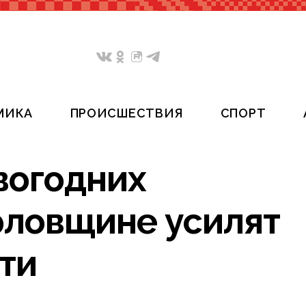
МИКА
ПРОИСШЕСТВИЯ
СПОРТ
вогодних
рловщине усилят
ти