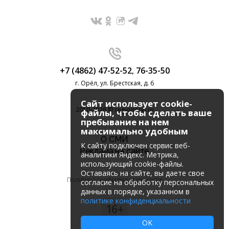
+7 (4862) 47-52-52
,
76-35-50
г. Орёл, ул. Брестская, д. 6
Сайт использует cookie-
2010-2026 © regionorel.ru
файлы, чтобы сделать ваше
пребывание на нем
максимально удобным
О СМИ
К cайту подключен сервис веб-
Реклама на сайте
аналитики Яндекс. Метрика,
использующий cookie-файлы.
Оставаясь на сайте, вы даете свое
Политика конфиденциальности
согласие на обработку персональных
данных в порядке, указанном в
политике конфиденциальности
16+
OK