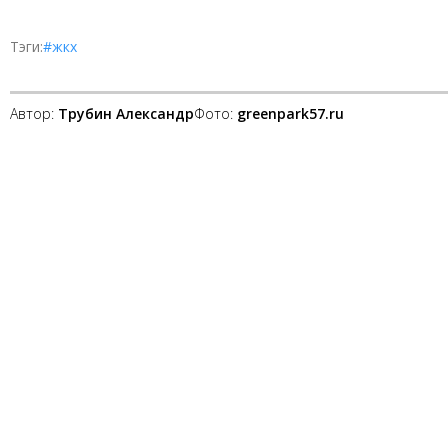
Тэги:
#жкх
Автор:
Трубин Александр
Фото:
greenpark57.ru