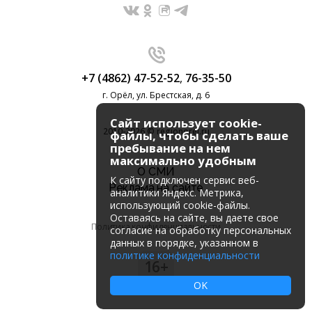
+7 (4862) 47-52-52
,
76-35-50
г. Орёл, ул. Брестская, д. 6
Сайт использует cookie-
2010-2026 © regionorel.ru
файлы, чтобы сделать ваше
пребывание на нем
максимально удобным
О СМИ
К cайту подключен сервис веб-
Реклама на сайте
аналитики Яндекс. Метрика,
использующий cookie-файлы.
Оставаясь на сайте, вы даете свое
Политика конфиденциальности
согласие на обработку персональных
данных в порядке, указанном в
политике конфиденциальности
16+
OK