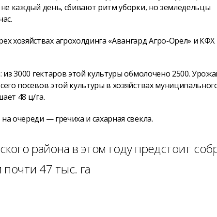
и не каждый день, сбивают ритм уборки, но земледельцы
ас.
х хозяйствах агрохолдинга «Авангард Агро-Орёл» и КФХ
: из 3000 гектаров этой культуры обмолочено 2500. Урожа
всего посевов этой культуры в хозяйствах муниципальног
ает 48 ц/га.
на очереди — гречиха и сахарная свёкла.
кого района в этом году предстоит соб
почти 47 тыс. га