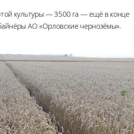
той культуры — 3500 га — ещё в конце
айнёры АО «Орловские чернозёмы».