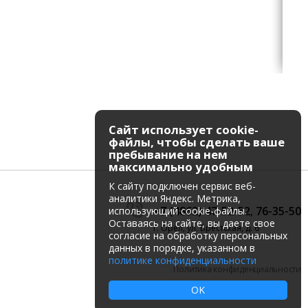
Сайт использует cookie-
файлы, чтобы сделать ваше
пребывание на нем
максимально удобным
К cайту подключен сервис веб-
аналитики Яндекс. Метрика,
+7 (4862) 47-52-52
,
76-35-50
использующий cookie-файлы.
Оставаясь на сайте, вы даете свое
г. Орёл, ул. Брестская, д. 6
согласие на обработку персональных
данных в порядке, указанном в
политике конфиденциальности
Политика конфиденциальности
OK