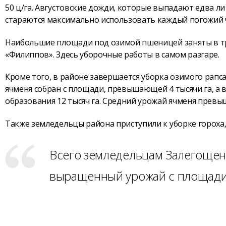
50 ц/га. Августовские дожди, которые выпадают едва л
стараются максимально использовать каждый погожий ч
Наибольшие площади под озимой пшеницей заняты в трё
«Филиппов». Здесь уборочные работы в самом разгаре.
Кроме того, в районе завершается уборка озимого рапса
ячменя собран с площади, превышающей 4 тысячи га, а 
образования 12 тысяч га. Средний урожай ячменя превыш
Также земледельцы района приступили к уборке гороха, 
Всего земледельцам Залегощенс
выращенный урожай с площади 