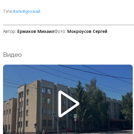
Тэги:
#апк
#урожай
Автор:
Ермаков Михаил
Фото:
Мокроусов Сергей
Видео