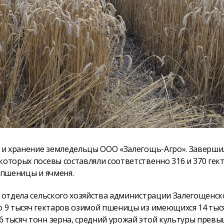
ку и хранение земледельцы ООО «Залегощь-Агро». Заверши
которых посевы составляли соответственно 316 и 370 гект
 пшеницы и ячменя.
т отдела сельского хозяйства администрации Залегощенск
о 9 тысяч гектаров озимой пшеницы из имеющихся 14 тыся
6 тысяч тонн зерна, средний урожай этой культуры прев